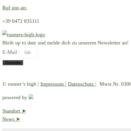
Ruf uns an:
+39 0472 835111
Bleib up to date und melde dich zu unserem Newsletter an!
E-Mail
Absenden
Hier findest du unsere
Datenschutzbestimmungen
und die I
© runner’s high |
Impressum
|
Datenschutz
| Mwst.Nr. 030
powered by
Standort ➤
News ➤