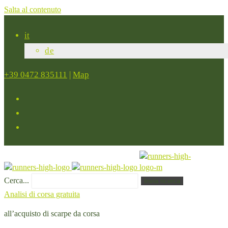
Salta al contenuto
it
de
+39 0472 835111
|
Map
Cerca...
Invia ricerca
Analisi di corsa gratuita
all’acquisto di scarpe da corsa