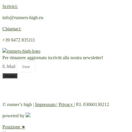
Scrivici:
info@runners-high.eu
Chiamaci:
+39 0472 835111
Per rimanere aggiornato iscriviti alla nostra newsletter!
E-Mail
inviare
Qui trovate la nostra
informativa sulla privacy
e le condizioni di
revoca.
© runner’s high |
Impressum
|
Privacy
| P.I. 03060130212
powered by
Posizione ➤