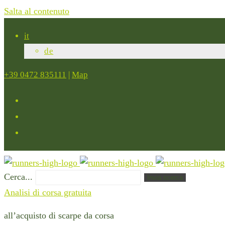
Salta al contenuto
it
de
+39 0472 835111
|
Map
Cerca...
Invia ricerca
Analisi di corsa gratuita
all’acquisto di scarpe da corsa