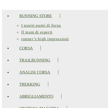
RUNNING STORE
I nostri punti di forza​
Il team di esperti
runner’s high impressioni
CORSA
TRAILRUNNING
ANALISI CORSA
TREKKING
ABBIGLIAMENTO