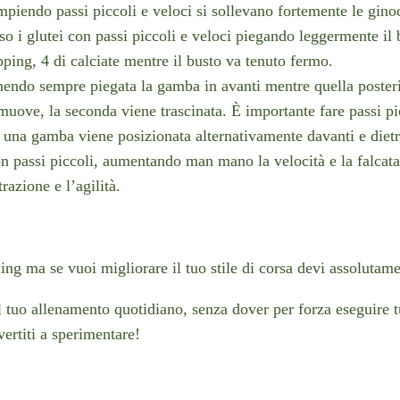
piendo passi piccoli e veloci si sollevano fortemente le ginoc
rso i glutei con passi piccoli e veloci piegando leggermente il 
ipping, 4 di calciate mentre il busto va tenuto fermo.
tenendo sempre piegata la gamba in avanti mentre quella posteri
 muove, la seconda viene trascinata. È importante fare passi p
i una gamba viene posizionata alternativamente davanti e dietro
n passi piccoli, aumentando man mano la velocità e la falcata
razione e l’agilità.
ning ma se vuoi migliorare il tuo stile di corsa devi assolutame
 tuo allenamento quotidiano, senza dover per forza eseguire tut
ivertiti a sperimentare!