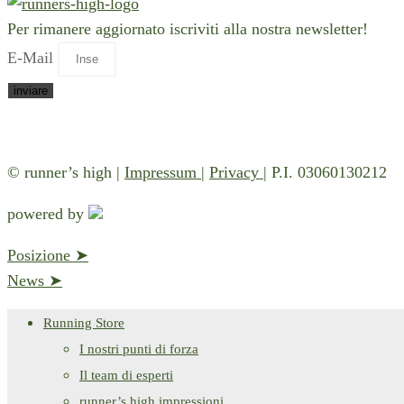
Per rimanere aggiornato iscriviti alla nostra newsletter!
E-Mail
inviare
Qui trovate la nostra
informativa sulla privacy
e le condizio
© runner’s high |
Impressum
|
Privacy
| P.I. 03060130212
powered by
Posizione ➤
News ➤
Running Store
I nostri punti di forza​
Il team di esperti
runner’s high impressioni